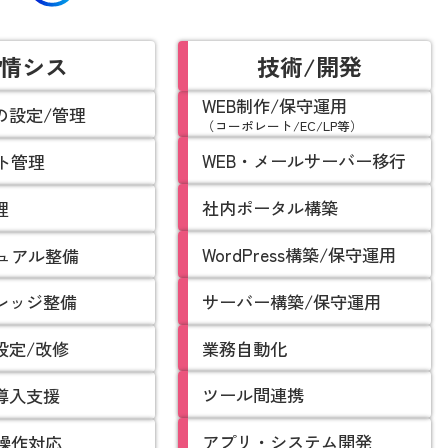
情シス
技術/開発
WEB制作/保守運用
の設定/管理
（コーポレート/EC/LP等）
WEB・メールサーバー移行
ト管理
社内ポータル構築
理
WordPress構築/保守運用
ュアル整備
サーバー構築/保守運用
ナレッジ整備
業務自動化
設定/改修
ツール間連携
ル導入支援
アプリ・システム開発
操作対応