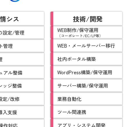
情シス
技術/開発
WEB制作/保守運用
の設定/管理
（コーポレート/EC/LP等）
WEB・メールサーバー移行
ト管理
社内ポータル構築
理
WordPress構築/保守運用
ュアル整備
サーバー構築/保守運用
ナレッジ整備
業務自動化
設定/改修
ツール間連携
ル導入支援
アプリ・システム開発
操作対応