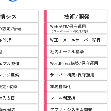
情シス
技術/開発
WEB制作/保守運用
の設定/管理
（コーポレート/EC/LP等）
WEB・メールサーバー移行
ト管理
社内ポータル構築
理
WordPress構築/保守運用
ュアル整備
サーバー構築/保守運用
ナレッジ整備
業務自動化
設定/改修
ツール間連携
ル導入支援
アプリ・システム開発
操作対応